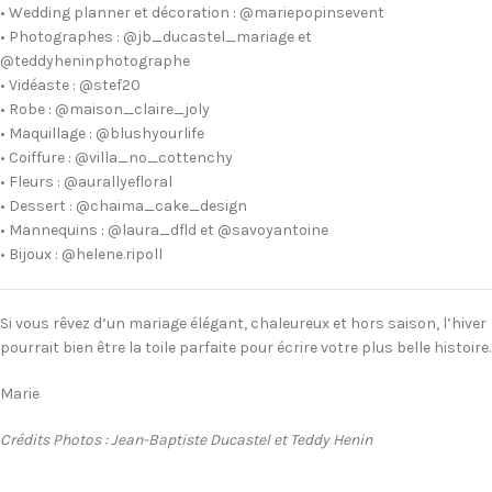
• Wedding planner et décoration : @mariepopinsevent
• Photographes : @jb_ducastel_mariage et
@teddyheninphotographe
• Vidéaste : @stef20
• Robe : @maison_claire_joly
• Maquillage : @blushyourlife
• Coiffure : @villa_no_cottenchy
• Fleurs : @aurallyefloral
• Dessert : @chaima_cake_design
• Mannequins : @laura_dfld et @savoyantoine
• Bijoux : @helene.ripoll
Si vous rêvez d’un mariage élégant, chaleureux et hors saison, l’hiver
pourrait bien être la toile parfaite pour écrire votre plus belle histoire.
Marie
Crédits Photos : Jean-Baptiste Ducastel et Teddy Henin