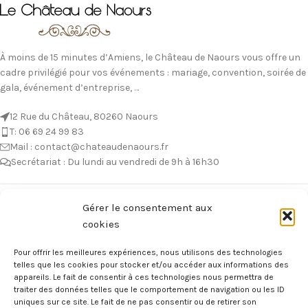
À moins de 15 minutes d’Amiens, le Château de Naours vous offre un
cadre privilégié pour vos événements : mariage, convention, soirée de
gala, événement d’entreprise, …
12 Rue du Château, 80260 Naours
T: 06 69 24 99 83
Mail : contact@chateaudenaours.fr
Secrétariat : Du lundi au vendredi de 9h à 16h30
Vous avez des questions ?
Gérer le consentement aux
cookies
Avant de nous écrire, n’hésitez pas à consulter notre FAQ, celle-ci est
mise à jour quotidiennement. Vous y trouverez certainement la
Pour offrir les meilleures expériences, nous utilisons des technologies
réponse à votre question !
telles que les cookies pour stocker et/ou accéder aux informations des
appareils. Le fait de consentir à ces technologies nous permettra de
Voir notre foire aux questions >
traiter des données telles que le comportement de navigation ou les ID
uniques sur ce site. Le fait de ne pas consentir ou de retirer son