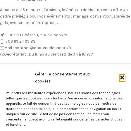
À moins de 15 minutes d’Amiens, le Château de Naours vous offre un
cadre privilégié pour vos événements : mariage, convention, soirée de
gala, événement d’entreprise, …
12 Rue du Château, 80260 Naours
T: 06 69 24 99 83
Mail : contact@chateaudenaours.fr
Secrétariat : Du lundi au vendredi de 9h à 16h30
Vous avez des questions ?
Gérer le consentement aux
cookies
Avant de nous écrire, n’hésitez pas à consulter notre FAQ, celle-ci est
mise à jour quotidiennement. Vous y trouverez certainement la
Pour offrir les meilleures expériences, nous utilisons des technologies
réponse à votre question !
telles que les cookies pour stocker et/ou accéder aux informations des
appareils. Le fait de consentir à ces technologies nous permettra de
Voir notre foire aux questions >
traiter des données telles que le comportement de navigation ou les ID
uniques sur ce site. Le fait de ne pas consentir ou de retirer son
consentement peut avoir un effet négatif sur certaines caractéristiques
NOTRE ÉCOSYSTEME
et fonctions.