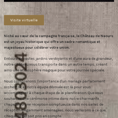
Visite virtuelle
Niché au cœur de la campagne française, le Château de Naours
est un joyau historique qui offre un cadre romantique et
majestueux pour célébrer votre union.
Entouré de vastes jardins verdoyants et d'une aura de grandeur,
notre château vous transporte dans un autre temps, créant
ainsi une atmosphère magique pour votre journée spéciale.
Nous comprenons l'importance d'un mariage parfaitement
orchestré, et notre équipe dévouée est là pour vous
accompagner à chaque étape de la planification. Que vous
souhaitiez une cérémonie intime dans notre charmante
chapelle ou une réception somptueuse dans nos salles de
réception élégamment aménagées, nous veillerons à ce que
chaque détail soit pris en compte.