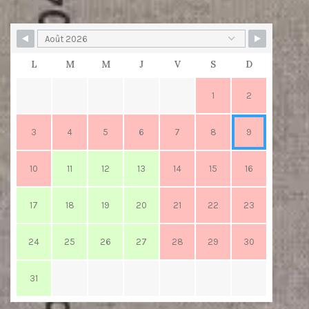
L
M
M
J
V
S
D
1
2
3
4
5
6
7
8
9
10
11
12
13
14
15
16
17
18
19
20
21
22
23
24
25
26
27
28
29
30
31