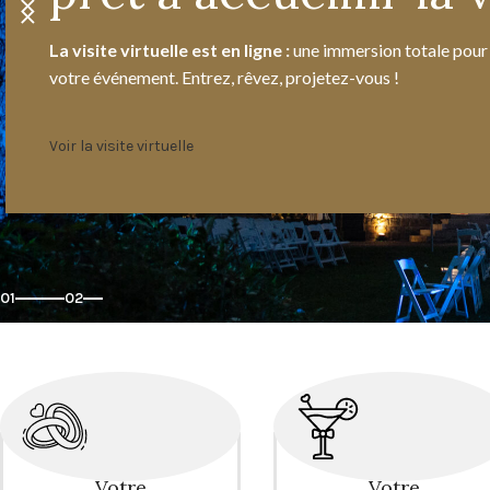
La visite virtuelle est en ligne :
une immersion totale pour
Nous contacter
Présentation
votre événement. Entrez, rêvez, projetez-vous !
Voir la visite virtuelle
01
02
Votre
Votre