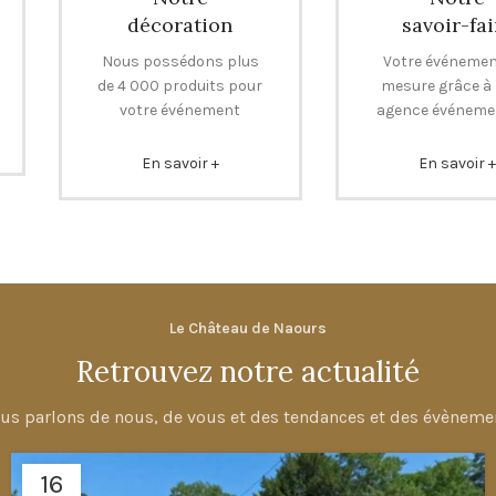
décoration
savoir-fai
Nous possédons plus
Votre événemen
de 4 000 produits pour
mesure grâce à
votre événement
agence événemen
En savoir +
En savoir 
Le Château de Naours
Retrouvez notre actualité
us parlons de nous, de vous et des tendances et des évèneme
16