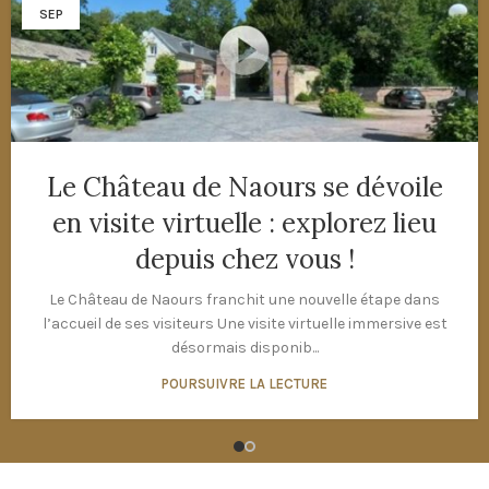
SEP
Le Château de Naours se dévoile
en visite virtuelle : explorez lieu
depuis chez vous !
Le Château de Naours franchit une nouvelle étape dans
l’accueil de ses visiteurs Une visite virtuelle immersive est
désormais disponib...
POURSUIVRE LA LECTURE