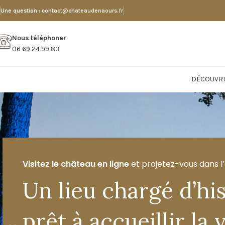
Une question :
contact@chateaudenaours.fr
Nous téléphoner
06 69 24 99 83
DÉCOUVRI
Visitez le château en ligne
et projetez-vous dans l
À moins de 15 min d’Amiens
Un lieu chargé d’his
Le Château de Naour
prêt à accueillir la 
vous offre un cadre privilégié pour tous vos événements.