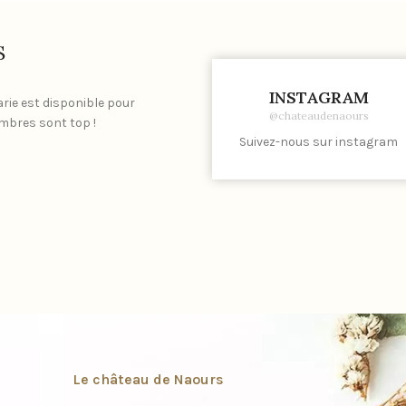
S
INSTAGRAM
rie est disponible pour
J'ai photographié un mariage au Châte
@chateaudenaours
ambres sont top !
!! Un beau jardin pour les photos de co
Suivez-nous sur instagram
eu lieu et une propriétair
Le château de Naours