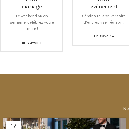
mariage
événement
Le weekend ou en
Séminaire, anniversaire
semaine, célébrez votre
d’entreprise, réunion...
union !
En savoir +
En savoir +
No
17