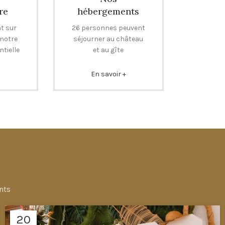
re
hébergements
t sur
26 personnes peuvent
 notre
séjourner au château
tielle
et au gîte
+
En savoir +
nts
20