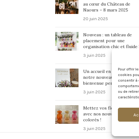
au cœur du Château de
Naours – 8 mars 2025
20 juin 2025
Nouveau : un tableau de
placement pour une
organisation chic et fluide 
3 juin 2025
Pour offrir 
Un accueil en beauté avec
cookies pour
notre nouveau panneau de
consentir à 
bienvenue personnalisé !
comportement
3 juin 2025
ou de retire
caractéristi
Mettez vos fleurs en valeu
avec nos nouveaux vases
Ac
colorés !
3 juin 2025