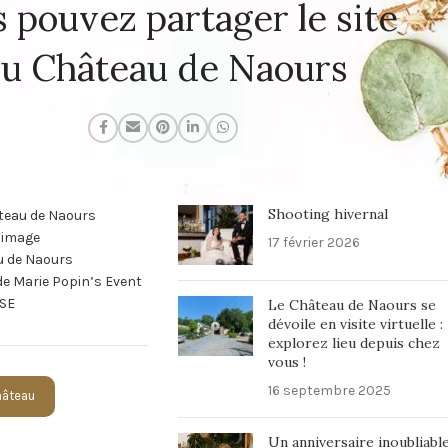
 pouvez partager le site
u Château de Naours
TEME
MAGAZINE DU CHÂTEAU
Shooting hivernal
teau de Naours
n image
17 février 2026
u de Naours
 de Marie Popin’s Event
SE
Le Château de Naours se
dévoile en visite virtuelle :
explorez lieu depuis chez
vous !
16 septembre 2025
Château
Un anniversaire inoubliabl