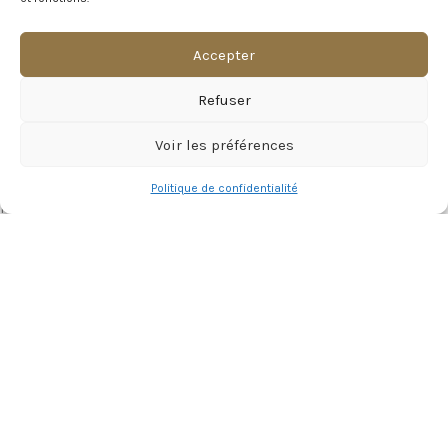
12 Rue du Château, 80260 Naours
T: 06 69 24 99 83
Accepter
Mail : contact@chateaudenaours.fr
Secrétariat : Du lundi au vendredi de 9h à 16h30
Refuser
Vous avez des questions ?
Voir les préférences
Avant de nous écrire, n’hésitez pas à consulter notre FAQ, celle-ci est
Politique de confidentialité
mise à jour quotidiennement. Vous y trouverez certainement la
réponse à votre question !
Voir notre foire aux questions >
NOTRE ÉCOSYSTEME
Visite Virtuelle du Château