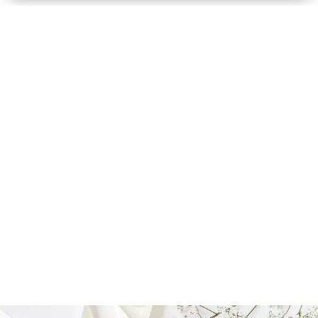
Organisation
Marie
Popin's
Event
→