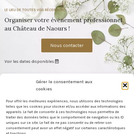
LE LIEU DE TOUTES VOS RÉCEPTIONS
Organiser votre événement professionnel
au Château de Naours !
Nous contacter
Voir les dates disponibles
Gérer le consentement aux
cookies
Pour offrir les meilleures expériences, nous utilisons des technologies
telles que les cookies pour stocker et/ou accéder aux informations des
appareils. Le fait de consentir à ces technologies nous permettra de
À moins de 15 minutes d’Amiens, le Château de Naours vous offre un
traiter des données telles que le comportement de navigation ou les ID
cadre privilégié pour vos événements : mariage, convention, soirée de
uniques sur ce site. Le fait de ne pas consentir ou de retirer son
gala, événement d’entreprise, …
consentement peut avoir un effet négatif sur certaines caractéristiques
et fonctions.