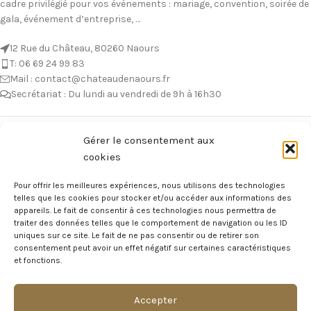
cadre privilégié pour vos événements : mariage, convention, soirée de
gala, événement d’entreprise, …
12 Rue du Château, 80260 Naours
T: 06 69 24 99 83
Mail : contact@chateaudenaours.fr
Secrétariat : Du lundi au vendredi de 9h à 16h30
Vous avez des questions ?
Gérer le consentement aux
cookies
Avant de nous écrire, n’hésitez pas à consulter notre FAQ, celle-ci est
mise à jour quotidiennement. Vous y trouverez certainement la
Pour offrir les meilleures expériences, nous utilisons des technologies
réponse à votre question !
telles que les cookies pour stocker et/ou accéder aux informations des
appareils. Le fait de consentir à ces technologies nous permettra de
Voir notre foire aux questions >
traiter des données telles que le comportement de navigation ou les ID
uniques sur ce site. Le fait de ne pas consentir ou de retirer son
consentement peut avoir un effet négatif sur certaines caractéristiques
NOTRE ÉCOSYSTEME
et fonctions.
Accepter