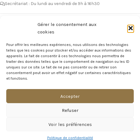
Secrétariat : Du lundi au vendredi de 9h à 16h30
Vous avez des questions ?
Gérer le consentement aux
cookies
Avant de nous écrire, n’hésitez pas à consulter notre FAQ, celle-ci est
mise à jour quotidiennement. Vous y trouverez certainement la
Pour offrir les meilleures expériences, nous utilisons des technologies
réponse à votre question !
telles que les cookies pour stocker et/ou accéder aux informations des
appareils. Le fait de consentir à ces technologies nous permettra de
Voir notre foire aux questions >
traiter des données telles que le comportement de navigation ou les ID
uniques sur ce site. Le fait de ne pas consentir ou de retirer son
consentement peut avoir un effet négatif sur certaines caractéristiques
NOTRE ÉCOSYSTEME
et fonctions.
Accepter
Visite Virtuelle du Château
Refuser
MAGAZINE DU CHÂTEAU
Voir les préférences
INFORMATIONS LÉGALES
Politique de confidentialité