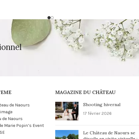
ionnel
TEME
MAGAZINE DU CHÂTEAU
Shooting hivernal
teau de Naours
n image
17 février 2026
u de Naours
 de Marie Popin’s Event
SE
Le Château de Naours se
dévoile en visite virtuelle :