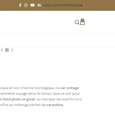
NOUS CONTACTER
MAGAZINE
0
époque et son charme nostalgique, ce
car vintage
éritable voyage dans le temps. Que ce soit pour
 de
fond photo original
, ou marquer les esprits lors
il offre un mélange parfait de
caractère,