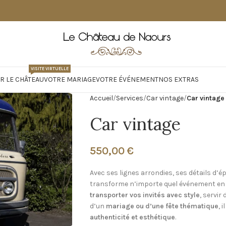
VISITE VIRTUELLE
R LE CHÂTEAU
VOTRE MARIAGE
VOTRE ÉVÉNEMENT
NOS EXTRAS
Accueil
Services
Car vintage
Car vintage
Car vintage
550,00
€
Avec ses lignes arrondies, ses détails d’
transforme n’importe quel événement en v
transporter vos invités avec style
, servir
d’un
mariage ou d’une fête thématique
, 
authenticité et esthétique
.