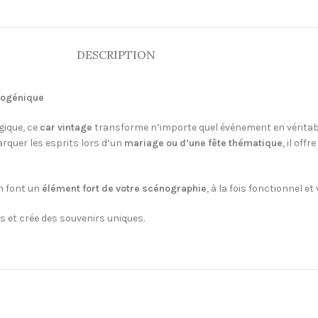
DESCRIPTION
togénique
gique, ce
car vintage
transforme n’importe quel événement en véritabl
arquer les esprits lors d’un
mariage ou d’une fête thématique
, il off
n font un
élément fort de votre scénographie
, à la fois fonctionnel e
es et crée des souvenirs uniques.