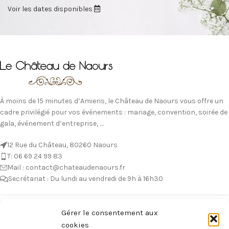
Voir les dates disponibles
À moins de 15 minutes d’Amiens, le Château de Naours vous offre un
cadre privilégié pour vos événements : mariage, convention, soirée de
gala, événement d’entreprise, …
12 Rue du Château, 80260 Naours
T: 06 69 24 99 83
Mail : contact@chateaudenaours.fr
Secrétariat : Du lundi au vendredi de 9h à 16h30
Vous avez des questions ?
Gérer le consentement aux
cookies
Avant de nous écrire, n’hésitez pas à consulter notre FAQ, celle-ci est