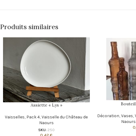
Produits similaires
Bouteil
Assiette « Lys »
Décoration
,
Vases
,
Vaisselles
,
Pack 4
,
Vaisselle du Château de
Naours
Naours
0
SKU:
250
0,42
€