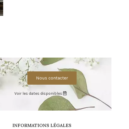
Font
L'espace enfan
Limonadier 
3,
Nous contacter
Voir les dates disponibles
INFORMATIONS LÉGALES