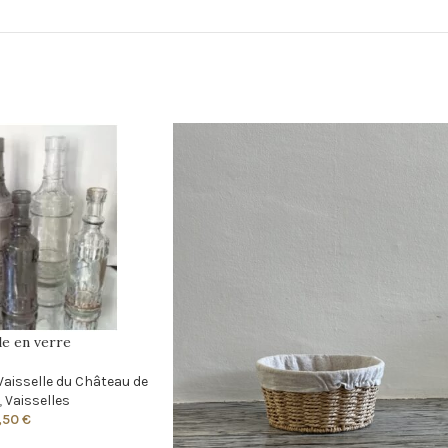
le en verre
Vaisselle du Château de
,
Vaisselles
,50
€