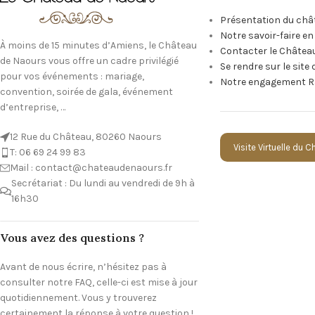
Présentation du châ
Notre savoir-faire e
À moins de 15 minutes d’Amiens, le Château
Contacter le Châtea
de Naours vous offre un cadre privilégié
Se rendre sur le site
pour vos événements : mariage,
Notre engagement R
convention, soirée de gala, événement
d’entreprise, …
12 Rue du Château, 80260 Naours
Visite Virtuelle du 
T: 06 69 24 99 83
Mail : contact@chateaudenaours.fr
Secrétariat : Du lundi au vendredi de 9h à
16h30
Vous avez des questions ?
Avant de nous écrire, n’hésitez pas à
consulter notre FAQ, celle-ci est mise à jour
quotidiennement. Vous y trouverez
certainement la réponse à votre question !