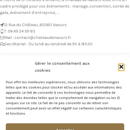
cadre privilégié pour vos événements : mariage, convention, soirée de
gala, événement d’entreprise, …
12 Rue du Château, 80260 Naours
T: 06 69 24 99 83
Mail : contact@chateaudenaours.fr
Secrétariat : Du lundi au vendredi de 9h à 16h30
Vous avez des questions ?
Gérer le consentement aux
cookies
Avant de nous écrire, n’hésitez pas à consulter notre FAQ, celle-ci est
mise à jour quotidiennement. Vous y trouverez certainement la
Pour offrir les meilleures expériences, nous utilisons des technologies
réponse à votre question !
telles que les cookies pour stocker et/ou accéder aux informations des
appareils. Le fait de consentir à ces technologies nous permettra de
Voir notre foire aux questions >
traiter des données telles que le comportement de navigation ou les ID
uniques sur ce site. Le fait de ne pas consentir ou de retirer son
consentement peut avoir un effet négatif sur certaines caractéristiques
NOTRE ÉCOSYSTEME
et fonctions.
Accepter