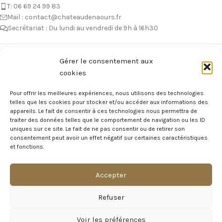
T: 06 69 24 99 83
Mail : contact@chateaudenaours.fr
Secrétariat : Du lundi au vendredi de 9h à 16h30
Vous avez des questions ?
Gérer le consentement aux
cookies
Avant de nous écrire, n’hésitez pas à consulter notre FAQ, celle-ci est
mise à jour quotidiennement. Vous y trouverez certainement la
Pour offrir les meilleures expériences, nous utilisons des technologies
réponse à votre question !
telles que les cookies pour stocker et/ou accéder aux informations des
appareils. Le fait de consentir à ces technologies nous permettra de
Voir notre foire aux questions >
traiter des données telles que le comportement de navigation ou les ID
uniques sur ce site. Le fait de ne pas consentir ou de retirer son
consentement peut avoir un effet négatif sur certaines caractéristiques
NOTRE ÉCOSYSTEME
et fonctions.
Accepter
Visite Virtuelle du Château
Refuser
MAGAZINE DU CHÂTEAU
Voir les préférences