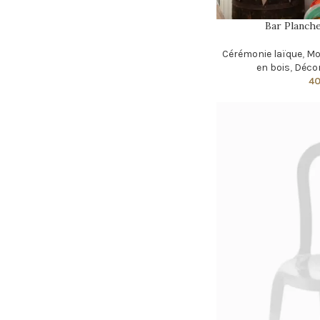
Bar Planche
Cérémonie laïque
,
Mo
en bois
,
Déco
4