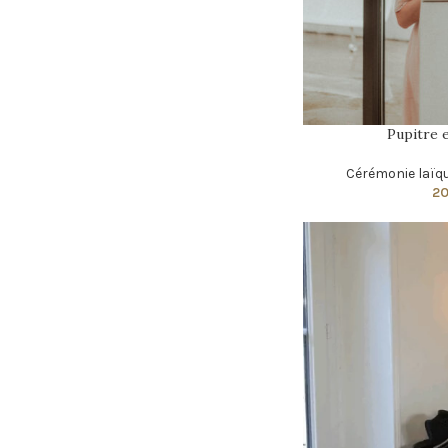
Pupitre e
Cérémonie laïq
2