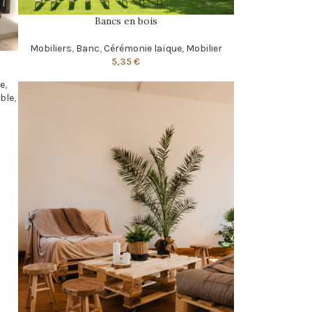
Bancs en bois
Mobiliers
,
Banc
,
Cérémonie laïque
,
Mobilier
5,35
€
ge
,
able
,