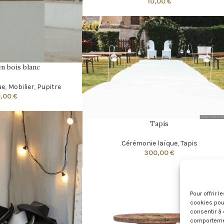
10,00
€
n bois blanc
ue
,
Mobilier
,
Pupitre
0,00
€
Tapis
Cérémonie laïque
,
Tapis
300,00
€
Pour offrir 
cookies pour
consentir à 
comportement