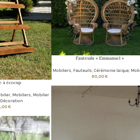
Fauteuils « Emmanuel »
Mobiliers
,
Fauteuils
,
Cérémonie laïque
,
Mobi
60,00
€
e à écocup
bilier
,
Mobiliers
,
Mobilier
Décoration
0,00
€