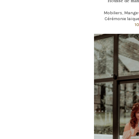
Housse de man
Mobiliers
,
Mange-
Cérémonie laïqu
1