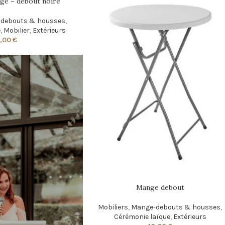
ge – debout noire
debouts & housses
,
e
,
Mobilier
,
Extérieurs
0,00
€
Mange debout
Mobiliers
,
Mange-debouts & housses
,
Cérémonie laïque
,
Extérieurs