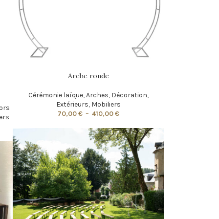
Arche ronde
Cérémonie laïque
,
Arches
,
Décoration
,
Extérieurs
,
Mobiliers
ors
70,00
€
–
410,00
€
ers