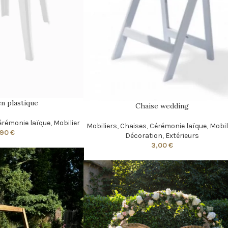
n plastique
Chaise wedding
érémonie laïque
,
Mobilier
Mobiliers
,
Chaises
,
Cérémonie laïque
,
Mobil
,90
€
Décoration
,
Extérieurs
3,00
€