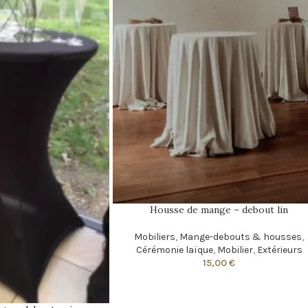
Housse de mange – debout lin
Mobiliers
,
Mange-debouts & housses
,
Cérémonie laïque
,
Mobilier
,
Extérieurs
15,00
€