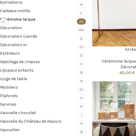
Animations
14
Cadeaux invités
2
Cérémonie laïque
23
Décoration
140
Décoration cuivrée
6
Décoration or
23
Arche
Extérieurs
21
Cérémonie laïque
Habillage de chaises
3
Décorat
L'espace enfants
40,00
€
16
Linge de table
19
Mobiliers
33
Plafonds
10
Services
12
Vaisselle chocolat
1
Vaisselle du Château de Naours
9
Vaisselles
16