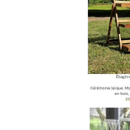
Étagèr
Cérémonie laïque
,
Mo
en bois
,
2