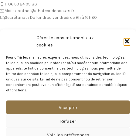
T: 06 69 24 99 83
Mail : contact@chateaudenaours.fr
Secrétariat : Du lundi au vendredi de 9h à 16h30
Vous avez des questions ?
Gérer le consentement aux
cookies
Avant de nous écrire, n’hésitez pas à consulter notre FAQ, celle-ci est
mise à jour quotidiennement. Vous y trouverez certainement la
Pour offrir les meilleures expériences, nous utilisons des technologies
réponse à votre question !
telles que les cookies pour stocker et/ou accéder aux informations des
appareils. Le fait de consentir à ces technologies nous permettra de
Voir notre foire aux questions >
traiter des données telles que le comportement de navigation ou les ID
uniques sur ce site. Le fait de ne pas consentir ou de retirer son
consentement peut avoir un effet négatif sur certaines caractéristiques
NOTRE ÉCOSYSTEME
et fonctions.
Accepter
Visite Virtuelle du Château
Refuser
MAGAZINE DU CHÂTEAU
Voir les préférences