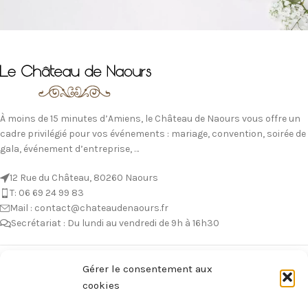
À moins de 15 minutes d’Amiens, le Château de Naours vous offre un
cadre privilégié pour vos événements : mariage, convention, soirée de
gala, événement d’entreprise, …
12 Rue du Château, 80260 Naours
T: 06 69 24 99 83
Mail : contact@chateaudenaours.fr
Secrétariat : Du lundi au vendredi de 9h à 16h30
Vous avez des questions ?
Gérer le consentement aux
cookies
Avant de nous écrire, n’hésitez pas à consulter notre FAQ, celle-ci est
mise à jour quotidiennement. Vous y trouverez certainement la