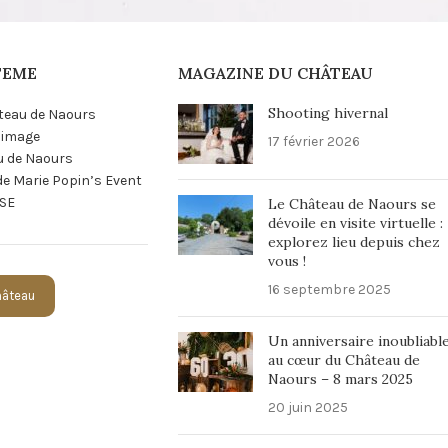
TEME
MAGAZINE DU CHÂTEAU
Shooting hivernal
teau de Naours
n image
17 février 2026
u de Naours
 de Marie Popin’s Event
SE
Le Château de Naours se
dévoile en visite virtuelle :
explorez lieu depuis chez
vous !
16 septembre 2025
Château
Un anniversaire inoubliabl
au cœur du Château de
Naours – 8 mars 2025
20 juin 2025