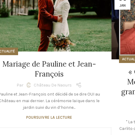
JAN
CTUALITÉ
ACTUAL
Mariage de Pauline et Jean-
«
François
Mc
Par
Château De Naours
gra
Pauline et Jean-François ont décidé de se dire OUI au
Château en mai dernier. La cérémonie laïque dans le
jardin suivi du vin d’honne...
POURSUIVRE LA LECTURE
" La
Carlito