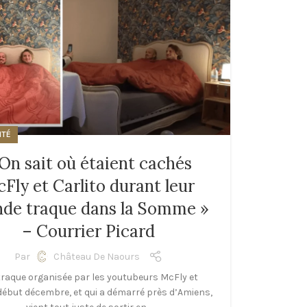
ITÉ
 On sait où étaient cachés
Fly et Carlito durant leur
nde traque dans la Somme »
– Courrier Picard
Par
Château De Naours
 traque organisée par les youtubeurs McFly et
 début décembre, et qui a démarré près d’Amiens,