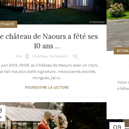
CTUALITÉ
e château de Naours a fêté ses
10 ans …
ACTUAL
Par
Château De Naours
 juin 2013, 11h58, au Château de Naours avec un stylo,
'ai fait ma plus belle signature... Insouciante, excitée,
intriguée, j'ai si...
Vous c
POURSUIVRE LA LECTURE
châtea
3
N
09