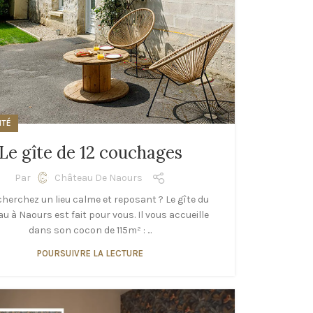
ITÉ
Le gîte de 12 couchages
Par
Château De Naours
herchez un lieu calme et reposant ? Le gîte du
u à Naours est fait pour vous. Il vous accueille
dans son cocon de 115m² : ...
POURSUIVRE LA LECTURE