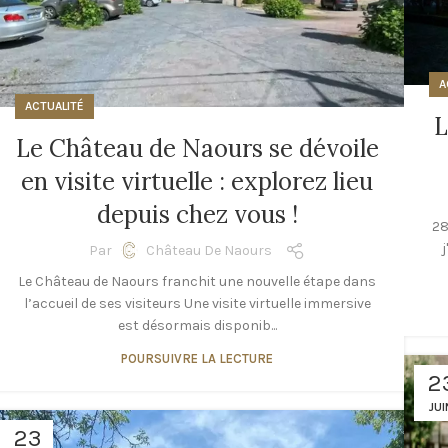
A
ACTUALITÉ
L
Le Château de Naours se dévoile
en visite virtuelle : explorez lieu
depuis chez vous !
28
j
Par
Château De Naours
Le Château de Naours franchit une nouvelle étape dans
l’accueil de ses visiteurs Une visite virtuelle immersive
est désormais disponib...
POURSUIVRE LA LECTURE
2
JUI
23