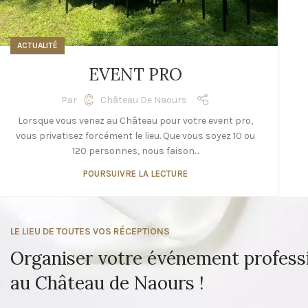
ACTUALITÉ
EVENT PRO
Par
Château De Naours
Lorsque vous venez au Château pour votre event pro,
vous privatisez forcément le lieu. Que vous soyez 10 ou
120 personnes, nous faison...
POURSUIVRE LA LECTURE
LE LIEU DE TOUTES VOS RÉCEPTIONS
Organiser votre événement profess
au Château de Naours !