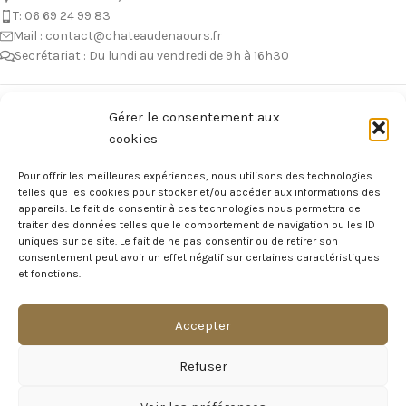
T: 06 69 24 99 83
Mail : contact@chateaudenaours.fr
Secrétariat : Du lundi au vendredi de 9h à 16h30
Vous avez des questions ?
Gérer le consentement aux
cookies
Avant de nous écrire, n’hésitez pas à consulter notre FAQ, celle-ci est
mise à jour quotidiennement. Vous y trouverez certainement la
Pour offrir les meilleures expériences, nous utilisons des technologies
réponse à votre question !
telles que les cookies pour stocker et/ou accéder aux informations des
appareils. Le fait de consentir à ces technologies nous permettra de
Voir notre foire aux questions >
traiter des données telles que le comportement de navigation ou les ID
uniques sur ce site. Le fait de ne pas consentir ou de retirer son
consentement peut avoir un effet négatif sur certaines caractéristiques
NOTRE ÉCOSYSTEME
et fonctions.
Accepter
Visite Virtuelle du Château
Refuser
MAGAZINE DU CHÂTEAU