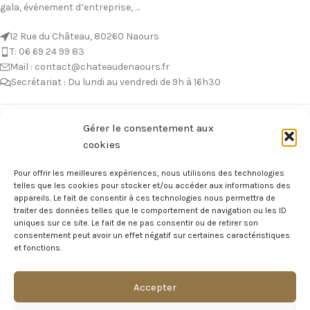
gala, événement d’entreprise, …
12 Rue du Château, 80260 Naours
T: 06 69 24 99 83
Mail : contact@chateaudenaours.fr
Secrétariat : Du lundi au vendredi de 9h à 16h30
Vous avez des questions ?
Gérer le consentement aux
cookies
Avant de nous écrire, n’hésitez pas à consulter notre FAQ, celle-ci est
mise à jour quotidiennement. Vous y trouverez certainement la
Pour offrir les meilleures expériences, nous utilisons des technologies
réponse à votre question !
telles que les cookies pour stocker et/ou accéder aux informations des
appareils. Le fait de consentir à ces technologies nous permettra de
Voir notre foire aux questions >
traiter des données telles que le comportement de navigation ou les ID
uniques sur ce site. Le fait de ne pas consentir ou de retirer son
consentement peut avoir un effet négatif sur certaines caractéristiques
NOTRE ÉCOSYSTEME
et fonctions.
Accepter
Visite Virtuelle du Château