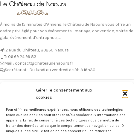
À moins de 15 minutes d’Amiens, le Château de Naours vous offre un
cadre privilégié pour vos événements : mariage, convention, soirée de
gala, événement d’entreprise, …
12 Rue du Château, 80260 Naours
T: 06 69 24 99 83
Mail : contact@chateaudenaours.fr
Secrétariat : Du lundi au vendredi de 9h à 16h30
Vous avez des questions ?
Gérer le consentement aux
cookies
Avant de nous écrire, n’hésitez pas à consulter notre FAQ, celle-ci est
mise à jour quotidiennement. Vous y trouverez certainement la
Pour offrir les meilleures expériences, nous utilisons des technologies
réponse à votre question !
telles que les cookies pour stocker et/ou accéder aux informations des
appareils. Le fait de consentir à ces technologies nous permettra de
Voir notre foire aux questions >
traiter des données telles que le comportement de navigation ou les ID
uniques sur ce site. Le fait de ne pas consentir ou de retirer son