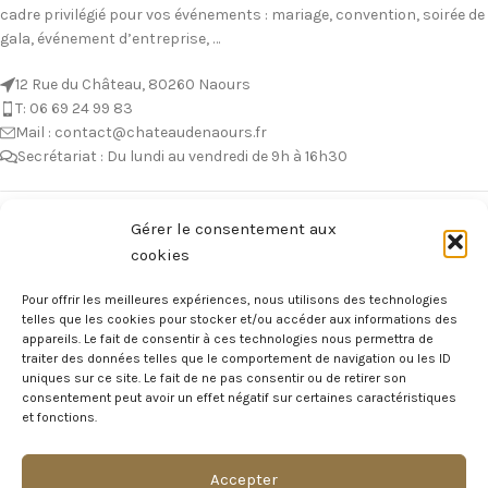
cadre privilégié pour vos événements : mariage, convention, soirée de
gala, événement d’entreprise, …
12 Rue du Château, 80260 Naours
T: 06 69 24 99 83
Mail : contact@chateaudenaours.fr
Secrétariat : Du lundi au vendredi de 9h à 16h30
Vous avez des questions ?
Gérer le consentement aux
cookies
Avant de nous écrire, n’hésitez pas à consulter notre FAQ, celle-ci est
mise à jour quotidiennement. Vous y trouverez certainement la
Pour offrir les meilleures expériences, nous utilisons des technologies
réponse à votre question !
telles que les cookies pour stocker et/ou accéder aux informations des
appareils. Le fait de consentir à ces technologies nous permettra de
Voir notre foire aux questions >
traiter des données telles que le comportement de navigation ou les ID
uniques sur ce site. Le fait de ne pas consentir ou de retirer son
consentement peut avoir un effet négatif sur certaines caractéristiques
NOTRE ÉCOSYSTEME
et fonctions.
Accepter