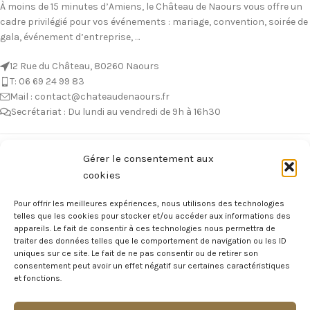
À moins de 15 minutes d’Amiens, le Château de Naours vous offre un
cadre privilégié pour vos événements : mariage, convention, soirée de
gala, événement d’entreprise, …
12 Rue du Château, 80260 Naours
T: 06 69 24 99 83
Mail : contact@chateaudenaours.fr
Secrétariat : Du lundi au vendredi de 9h à 16h30
Vous avez des questions ?
Gérer le consentement aux
cookies
Avant de nous écrire, n’hésitez pas à consulter notre FAQ, celle-ci est
mise à jour quotidiennement. Vous y trouverez certainement la
Pour offrir les meilleures expériences, nous utilisons des technologies
réponse à votre question !
telles que les cookies pour stocker et/ou accéder aux informations des
appareils. Le fait de consentir à ces technologies nous permettra de
Voir notre foire aux questions >
traiter des données telles que le comportement de navigation ou les ID
uniques sur ce site. Le fait de ne pas consentir ou de retirer son
consentement peut avoir un effet négatif sur certaines caractéristiques
NOTRE ÉCOSYSTEME
et fonctions.