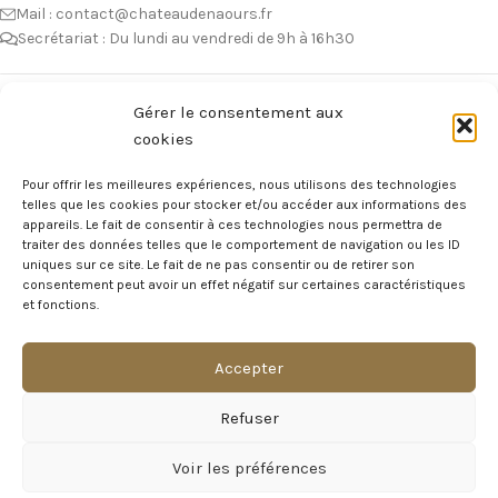
Mail : contact@chateaudenaours.fr
Secrétariat : Du lundi au vendredi de 9h à 16h30
Vous avez des questions ?
Gérer le consentement aux
cookies
Avant de nous écrire, n’hésitez pas à consulter notre FAQ, celle-ci est
mise à jour quotidiennement. Vous y trouverez certainement la
Pour offrir les meilleures expériences, nous utilisons des technologies
réponse à votre question !
telles que les cookies pour stocker et/ou accéder aux informations des
appareils. Le fait de consentir à ces technologies nous permettra de
Voir notre foire aux questions >
traiter des données telles que le comportement de navigation ou les ID
uniques sur ce site. Le fait de ne pas consentir ou de retirer son
consentement peut avoir un effet négatif sur certaines caractéristiques
NOTRE ÉCOSYSTEME
et fonctions.
Accepter
Visite Virtuelle du Château
Refuser
MAGAZINE DU CHÂTEAU
Voir les préférences