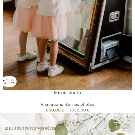
Miroir photo
Animations
,
Bornes photos
660,00
€
–
1050,00
€
LE LIEU DE TOUTES VOS RÉCEPTIONS