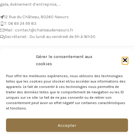
gala, événement d’entreprise, …
12 Rue du Château, 80260 Naours
T: 06 69 24 99 83
Mail : contact@chateaudenaours.fr
Secrétariat : Du lundi au vendredi de 9h à 16h30
Vous avez des questions ?
Gérer le consentement aux
cookies
Avant de nous écrire, n’hésitez pas à consulter notre FAQ, celle-ci est
mise à jour quotidiennement. Vous y trouverez certainement la
Pour offrir les meilleures expériences, nous utilisons des technologies
réponse à votre question !
telles que les cookies pour stocker et/ou accéder aux informations des
appareils. Le fait de consentir à ces technologies nous permettra de
Voir notre foire aux questions >
traiter des données telles que le comportement de navigation ou les ID
uniques sur ce site. Le fait de ne pas consentir ou de retirer son
consentement peut avoir un effet négatif sur certaines caractéristiques
NOTRE ÉCOSYSTEME
et fonctions.
Accepter