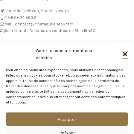
12 Rue du Château, 80260 Naours
T: 06 69 24 99 83
Mail : contact@chateaudenaours.fr
Secrétariat : Du lundi au vendredi de 9h à 16h30
Vous avez des questions ?
Gérer le consentement aux
cookies
Avant de nous écrire, n’hésitez pas à consulter notre FAQ, celle-ci est
mise à jour quotidiennement. Vous y trouverez certainement la
Pour offrir les meilleures expériences, nous utilisons des technologies
réponse à votre question !
telles que les cookies pour stocker et/ou accéder aux informations des
appareils. Le fait de consentir à ces technologies nous permettra de
Voir notre foire aux questions >
traiter des données telles que le comportement de navigation ou les ID
uniques sur ce site. Le fait de ne pas consentir ou de retirer son
consentement peut avoir un effet négatif sur certaines caractéristiques
NOTRE ÉCOSYSTEME
et fonctions.
Accepter
Visite Virtuelle du Château
Refuser