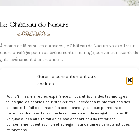
À moins de 15 minutes d’Amiens, le Château de Naours vous offre un
cadre privilégié pour vos événements : mariage, convention, soirée de
gala, événement d’entreprise, …
12 Rue du Château, 80260 Naours
Gérer le consentement aux
T: 06 69 24 99 83
cookies
Mail : contact@chateaudenaours.fr
Secrétariat : Du lundi au vendredi de 9h à 16h30
Pour offrir les meilleures expériences, nous utilisons des technologies
telles que les cookies pour stocker et/ou accéder aux informations des
appareils. Le fait de consentir à ces technologies nous permettra de
Vous avez des questions ?
traiter des données telles que le comportement de navigation ou les ID
uniques sur ce site. Le fait de ne pas consentir ou de retirer son
Avant de nous écrire, n’hésitez pas à consulter notre FAQ, celle-ci est
consentement peut avoir un effet négatif sur certaines caractéristiques
mise à jour quotidiennement. Vous y trouverez certainement la
et fonctions.
réponse à votre question !