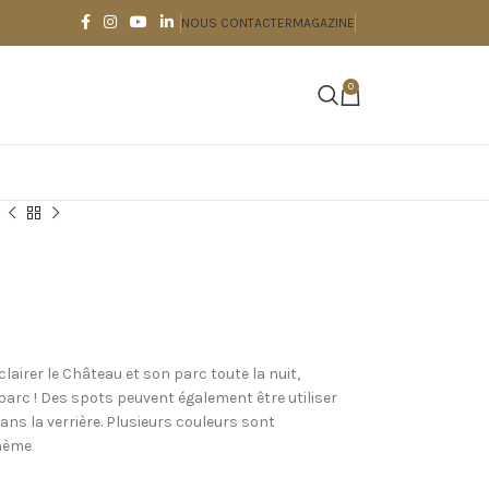
NOUS CONTACTER
MAGAZINE
0
x
airer le Château et son parc toute la nuit,
parc ! Des spots peuvent également être utiliser
ns la verrière. Plusieurs couleurs sont
thème