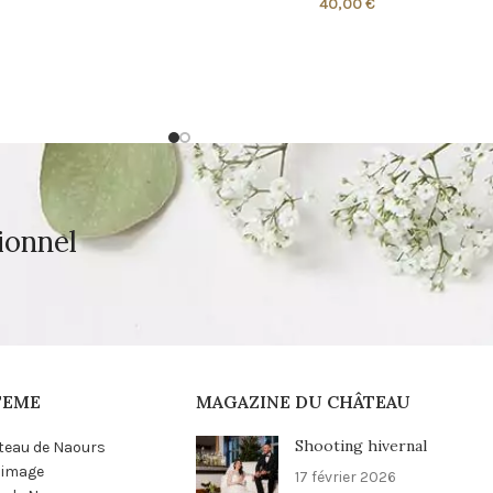
40,00
€
ionnel
TEME
MAGAZINE DU CHÂTEAU
Shooting hivernal
teau de Naours
n image
17 février 2026