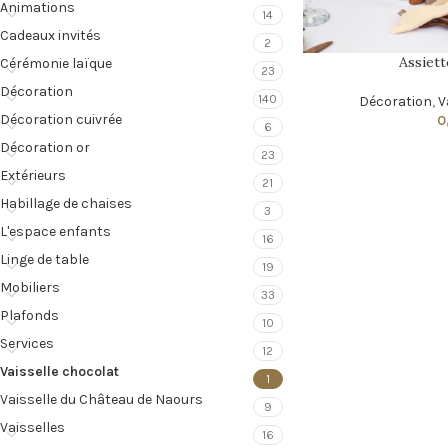
Animations
14
Cadeaux invités
2
Assiett
Cérémonie laïque
23
Décoration
140
Décoration
,
V
Décoration cuivrée
0
6
Décoration or
23
Extérieurs
21
Habillage de chaises
3
L'espace enfants
16
Linge de table
19
Mobiliers
33
Plafonds
10
Services
12
Vaisselle chocolat
1
Vaisselle du Château de Naours
9
Vaisselles
16