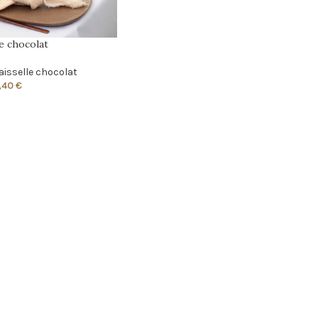
e chocolat
aisselle chocolat
,40
€