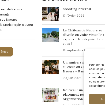
Shooting hivernal
teau de Naours
n image
17 février 2026
u de Naours
 de Marie Popin’s Event
SE
Le Château de Naours se
dévoile en visite virtuelle :
explorez lieu depuis chez
vous !
16 septembre 2025
Château
Un anniversaire inoubliabl
Pour offrir 
au cœur du Château de
cookies pour
Naours – 8 mars 2025
consentir à 
comportement
20 juin 2025
ou de retire
caractéristi
Nouveau : un tableau de
placement pour une
organisation chic et fluide 
Ac