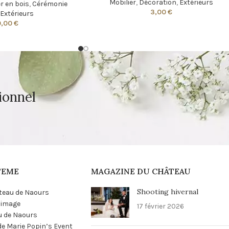
Mobilier
,
Décoration
,
Extérieurs
r en bois
,
Cérémonie
3,00
€
,
Extérieurs
0,00
€
ionnel
TEME
MAGAZINE DU CHÂTEAU
Shooting hivernal
teau de Naours
n image
17 février 2026
u de Naours
 de Marie Popin’s Event