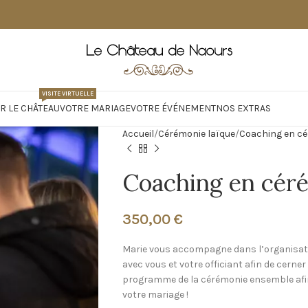
VISITE VIRTUELLE
R LE CHÂTEAU
VOTRE MARIAGE
VOTRE ÉVÉNEMENT
NOS EXTRAS
Accueil
Cérémonie laïque
Coaching en cé
Coaching en céré
350,00
€
Marie vous accompagne dans l’organisation
avec vous et votre officiant afin de cerne
programme de la cérémonie ensemble afin 
votre mariage !