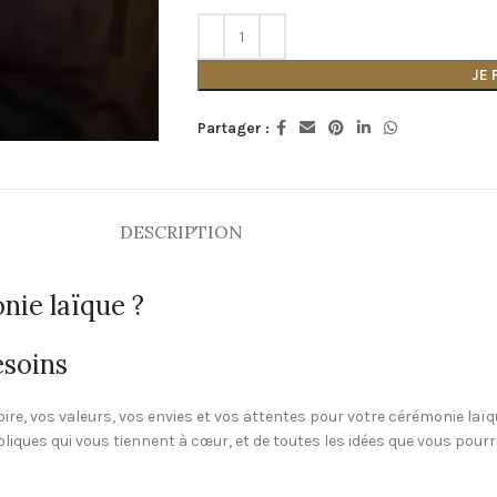
JE
Partager :
DESCRIPTION
nie laïque ?
esoins
e, vos valeurs, vos envies et vos attentes pour votre cérémonie laïq
ques qui vous tiennent à cœur, et de toutes les idées que vous pourri