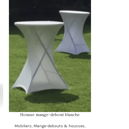
Tables b
Mobiliers
,
Mob
laïque
,
Dé
Housse mange-debout blanche
Mobiliers
,
Mange-debouts & housses
,