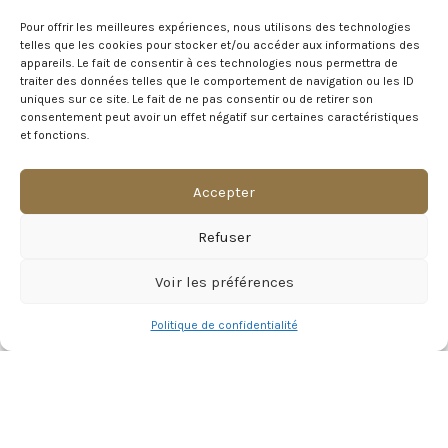
À moins de 15 minutes d’Amiens, le Château de Naours vous offre un
cadre privilégié pour vos événements : mariage, convention, soirée de
Pour offrir les meilleures expériences, nous utilisons des technologies
telles que les cookies pour stocker et/ou accéder aux informations des
gala, événement d’entreprise, …
appareils. Le fait de consentir à ces technologies nous permettra de
traiter des données telles que le comportement de navigation ou les ID
12 Rue du Château, 80260 Naours
uniques sur ce site. Le fait de ne pas consentir ou de retirer son
T: 06 69 24 99 83
consentement peut avoir un effet négatif sur certaines caractéristiques
Mail : contact@chateaudenaours.fr
et fonctions.
Secrétariat : Du lundi au vendredi de 9h à 16h30
Accepter
Vous avez des questions ?
Refuser
Avant de nous écrire, n’hésitez pas à consulter notre FAQ, celle-ci est
mise à jour quotidiennement. Vous y trouverez certainement la
Voir les préférences
réponse à votre question !
Politique de confidentialité
Voir notre foire aux questions >
NOTRE ÉCOSYSTEME