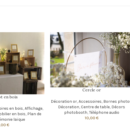
Cercle or
t en bois
Décoration or
,
Accessoires
,
Bornes photo
Décoration
,
Centre de table
,
Décors
ires en bois
,
Affichage
,
photobooth
,
Téléphone audio
bilier en bois
,
Plan de
10,00
€
émonie laïque
,00
€