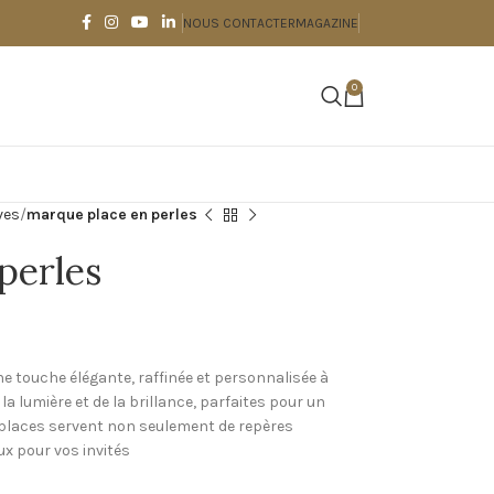
NOUS CONTACTER
MAGAZINE
0
ves
marque place en perles
perles
e touche élégante, raffinée et personnalisée à
a lumière et de la brillance, parfaites pour un
-places servent non seulement de repères
ux pour vos invités