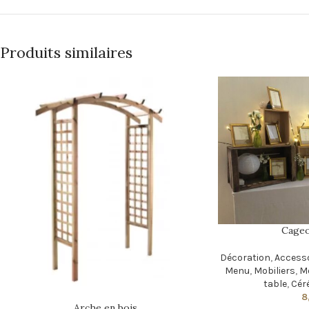
Produits similaires
Cageo
Décoration
,
Accesso
Menu
,
Mobiliers
,
Mo
table
,
Cér
8
Arche en bois