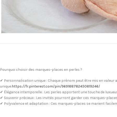
Pourquoi choisir des marques-places en perles ?
✔ Personnalisation unique : Chaque prénom peut être mis en valeur a
unique.
https://fr.pinterest.com/pin/969188782450819246/
✔ Élégance intemporelle : Les perles apportent une touche de luxueu
✔ Souvenir précieux : Les invités pourront garder ces marques-plac
✔ Polyvalence et adaptation : Ces marques-places se marient facilem