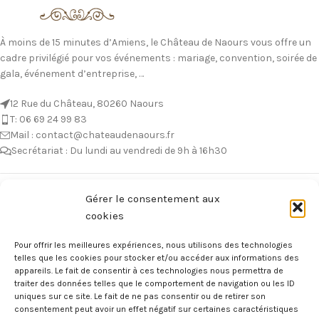
À moins de 15 minutes d’Amiens, le Château de Naours vous offre un
cadre privilégié pour vos événements : mariage, convention, soirée de
gala, événement d’entreprise, …
12 Rue du Château, 80260 Naours
T: 06 69 24 99 83
Mail : contact@chateaudenaours.fr
Secrétariat : Du lundi au vendredi de 9h à 16h30
Vous avez des questions ?
Gérer le consentement aux
cookies
Avant de nous écrire, n’hésitez pas à consulter notre FAQ, celle-ci est
mise à jour quotidiennement. Vous y trouverez certainement la
Pour offrir les meilleures expériences, nous utilisons des technologies
réponse à votre question !
telles que les cookies pour stocker et/ou accéder aux informations des
appareils. Le fait de consentir à ces technologies nous permettra de
Voir notre foire aux questions >
traiter des données telles que le comportement de navigation ou les ID
uniques sur ce site. Le fait de ne pas consentir ou de retirer son
consentement peut avoir un effet négatif sur certaines caractéristiques
NOTRE ÉCOSYSTEME