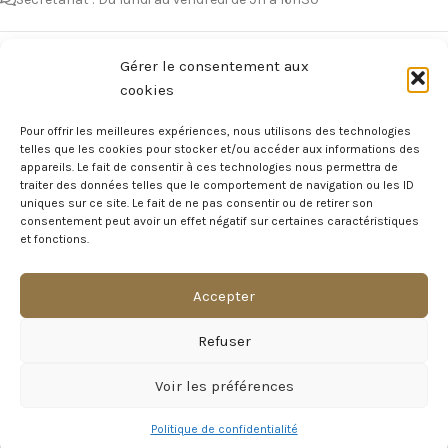
Vous avez des questions ?
Gérer le consentement aux
cookies
Avant de nous écrire, n’hésitez pas à consulter notre FAQ, celle-ci est
mise à jour quotidiennement. Vous y trouverez certainement la
Pour offrir les meilleures expériences, nous utilisons des technologies
réponse à votre question !
telles que les cookies pour stocker et/ou accéder aux informations des
appareils. Le fait de consentir à ces technologies nous permettra de
Voir notre foire aux questions >
traiter des données telles que le comportement de navigation ou les ID
uniques sur ce site. Le fait de ne pas consentir ou de retirer son
consentement peut avoir un effet négatif sur certaines caractéristiques
NOTRE ÉCOSYSTEME
et fonctions.
Accepter
Visite Virtuelle du Château
Refuser
MAGAZINE DU CHÂTEAU
Voir les préférences
INFORMATIONS LÉGALES
Politique de confidentialité
2023
Château de Naours
.
Marie POPin'S Event