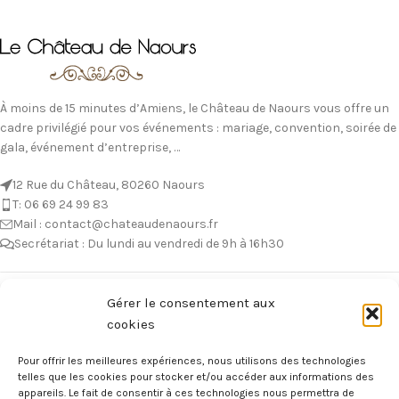
À moins de 15 minutes d’Amiens, le Château de Naours vous offre un
cadre privilégié pour vos événements : mariage, convention, soirée de
gala, événement d’entreprise, …
12 Rue du Château, 80260 Naours
T: 06 69 24 99 83
Mail : contact@chateaudenaours.fr
Secrétariat : Du lundi au vendredi de 9h à 16h30
Vous avez des questions ?
Gérer le consentement aux
cookies
Avant de nous écrire, n’hésitez pas à consulter notre FAQ, celle-ci est
mise à jour quotidiennement. Vous y trouverez certainement la
Pour offrir les meilleures expériences, nous utilisons des technologies
réponse à votre question !
telles que les cookies pour stocker et/ou accéder aux informations des
appareils. Le fait de consentir à ces technologies nous permettra de