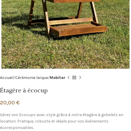
Accueil
Cérémonie laïque
Mobilier
Étagère à écocup
20,00
€
Gérez vos Ecocups avec style grâce à notre étagère à gobelets en
location. Pratique, robuste et idéale pour vos événements
écoresponsables.