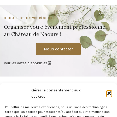
LE LIEU DE TOUTES VOS RÉCEPTIONS
Organiser votre événement professionnel
au Château de Naours !
Nous contacter
Voir les dates disponibles
Gérer le consentement aux
cookies
Pour offrir les meilleures expériences, nous utilisons des technologies
À moins de 15 minutes d’Amiens, le Château de Naours vous offre un
telles que les cookies pour stocker et/ou accéder aux informations des
cadre privilégié pour vos événements : mariage, convention, soirée de
appareils. Le fait de consentir à ces technologies nous permettra de