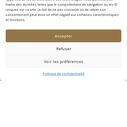
gala, événement d’entreprise, …
traiter des données telles que le comportement de navigation ou les ID
uniques sur ce site. Le fait de ne pas consentir ou de retirer son
consentement peut avoir un effet négatif sur certaines caractéristiques
12 Rue du Château, 80260 Naours
et fonctions.
T: 06 69 24 99 83
Mail : contact@chateaudenaours.fr
Secrétariat : Du lundi au vendredi de 9h à 16h30
Accepter
Refuser
Vous avez des questions ?
Voir les préférences
Avant de nous écrire, n’hésitez pas à consulter notre FAQ, celle-ci est
mise à jour quotidiennement. Vous y trouverez certainement la
Politique de confidentialité
réponse à votre question !
Voir notre foire aux questions >
NOTRE ÉCOSYSTEME