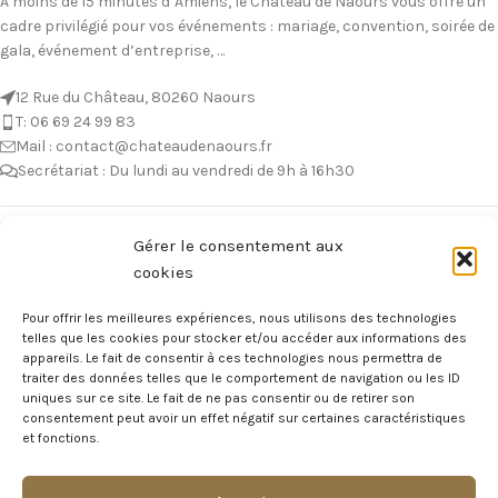
À moins de 15 minutes d’Amiens, le Château de Naours vous offre un
cadre privilégié pour vos événements : mariage, convention, soirée de
gala, événement d’entreprise, …
12 Rue du Château, 80260 Naours
T: 06 69 24 99 83
Mail : contact@chateaudenaours.fr
Secrétariat : Du lundi au vendredi de 9h à 16h30
Vous avez des questions ?
Gérer le consentement aux
cookies
Avant de nous écrire, n’hésitez pas à consulter notre FAQ, celle-ci est
mise à jour quotidiennement. Vous y trouverez certainement la
Pour offrir les meilleures expériences, nous utilisons des technologies
réponse à votre question !
telles que les cookies pour stocker et/ou accéder aux informations des
appareils. Le fait de consentir à ces technologies nous permettra de
Voir notre foire aux questions >
traiter des données telles que le comportement de navigation ou les ID
uniques sur ce site. Le fait de ne pas consentir ou de retirer son
consentement peut avoir un effet négatif sur certaines caractéristiques
NOTRE ÉCOSYSTEME
et fonctions.