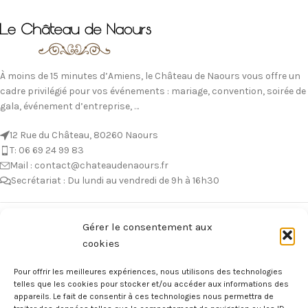
À moins de 15 minutes d’Amiens, le Château de Naours vous offre un
cadre privilégié pour vos événements : mariage, convention, soirée de
gala, événement d’entreprise, …
12 Rue du Château, 80260 Naours
T: 06 69 24 99 83
Mail : contact@chateaudenaours.fr
Secrétariat : Du lundi au vendredi de 9h à 16h30
Vous avez des questions ?
Gérer le consentement aux
cookies
Avant de nous écrire, n’hésitez pas à consulter notre FAQ, celle-ci est
mise à jour quotidiennement. Vous y trouverez certainement la
Pour offrir les meilleures expériences, nous utilisons des technologies
réponse à votre question !
telles que les cookies pour stocker et/ou accéder aux informations des
appareils. Le fait de consentir à ces technologies nous permettra de
Voir notre foire aux questions >