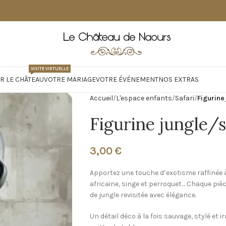
VISITE VIRTUELLE
R LE CHÂTEAU
VOTRE MARIAGE
VOTRE ÉVÉNEMENT
NOS EXTRAS
Accueil
L'espace enfants
Safari
Figurine
Figurine jungle/s
3,00
€
Apportez une touche d’exotisme raffinée à
africaine, singe et perroquet… Chaque piè
de jungle revisitée avec élégance.
Un détail déco à la fois sauvage, stylé et i