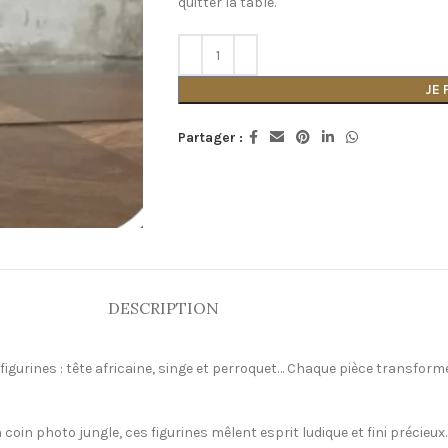
quitter la table.
JE
Partager :
DESCRIPTION
gurines : tête africaine, singe et perroquet… Chaque pièce transforme
coin photo jungle, ces figurines mêlent esprit ludique et fini précieu