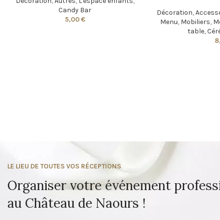
Décoration
,
Autres
,
L'espace enfants
,
Candy Bar
Décoration
,
Accesso
5,00
€
Menu
,
Mobiliers
,
Mo
table
,
Cér
8
LE LIEU DE TOUTES VOS RÉCEPTIONS
Organiser votre événement profess
au Château de Naours !