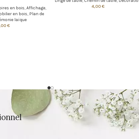
Linge de table
,
Chemin de table
,
Décoratio
4,00
€
ires en bois
,
Affichage
,
bilier en bois
,
Plan de
émonie laïque
,00
€
ionnel