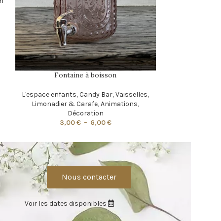
n
Décoration or
,
Bougeoirs 
Fontaine à boisson
L'espace enfants
,
Candy Bar
,
Vaisselles
,
Limonadier & Carafe
,
Animations
,
Décoration
3,00
€
–
6,00
€
Nous contacter
Voir les dates disponibles