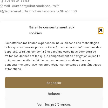
T: 06 69 24 99 83
Mail : contact@chateaudenaours.fr
Secrétariat : Du lundi au vendredi de 9h à 16h30
Vous avez des questions ?
Gérer le consentement aux
cookies
Avant de nous écrire, n’hésitez pas à consulter notre FAQ, celle-ci est
mise à jour quotidiennement. Vous y trouverez certainement la
Pour offrir les meilleures expériences, nous utilisons des technologies
réponse à votre question !
telles que les cookies pour stocker et/ou accéder aux informations des
appareils. Le fait de consentir à ces technologies nous permettra de
Voir notre foire aux questions >
traiter des données telles que le comportement de navigation ou les ID
uniques sur ce site. Le fait de ne pas consentir ou de retirer son
consentement peut avoir un effet négatif sur certaines caractéristiques
NOTRE ÉCOSYSTEME
et fonctions.
Accepter
Visite Virtuelle du Château
Refuser
MAGAZINE DU CHÂTEAU
Voir les préférences