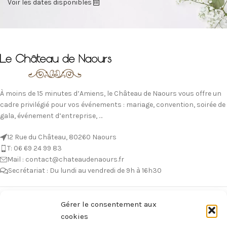
Voir les dates disponibles
À moins de 15 minutes d’Amiens, le Château de Naours vous offre un
cadre privilégié pour vos événements : mariage, convention, soirée de
gala, événement d’entreprise, …
12 Rue du Château, 80260 Naours
T: 06 69 24 99 83
Mail : contact@chateaudenaours.fr
Secrétariat : Du lundi au vendredi de 9h à 16h30
Vous avez des questions ?
Gérer le consentement aux
cookies
Avant de nous écrire, n’hésitez pas à consulter notre FAQ, celle-ci est