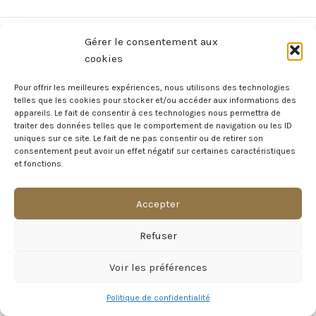
Vous avez des questions ?
Gérer le consentement aux
cookies
Avant de nous écrire, n’hésitez pas à consulter notre FAQ, celle-ci est
mise à jour quotidiennement. Vous y trouverez certainement la
Pour offrir les meilleures expériences, nous utilisons des technologies
réponse à votre question !
telles que les cookies pour stocker et/ou accéder aux informations des
appareils. Le fait de consentir à ces technologies nous permettra de
Voir notre foire aux questions >
traiter des données telles que le comportement de navigation ou les ID
uniques sur ce site. Le fait de ne pas consentir ou de retirer son
consentement peut avoir un effet négatif sur certaines caractéristiques
NOTRE ÉCOSYSTEME
et fonctions.
Accepter
Visite Virtuelle du Château
Refuser
MAGAZINE DU CHÂTEAU
Voir les préférences
INFORMATIONS LÉGALES
Politique de confidentialité
2023
Château de Naours
.
Marie POPin'S Event