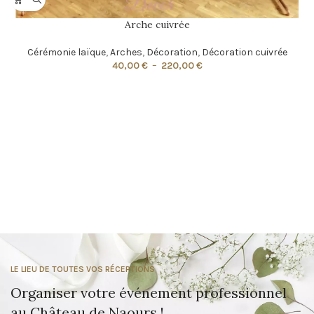
Arche cuivrée
Cérémonie laïque
,
Arches
,
Décoration
,
Décoration cuivrée
40,00
€
–
220,00
€
LE LIEU DE TOUTES VOS RÉCEPTIONS
Organiser votre événement professionnel
au Château de Naours !