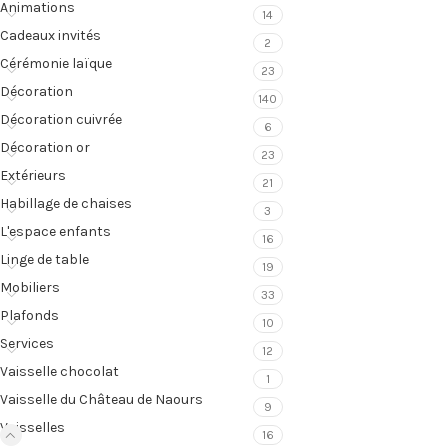
Animations
14
Cadeaux invités
2
Cérémonie laïque
23
Décoration
140
Décoration cuivrée
6
Décoration or
23
Extérieurs
21
Habillage de chaises
3
L'espace enfants
16
Linge de table
19
Mobiliers
33
Plafonds
10
Services
12
Vaisselle chocolat
1
Vaisselle du Château de Naours
9
Vaisselles
16