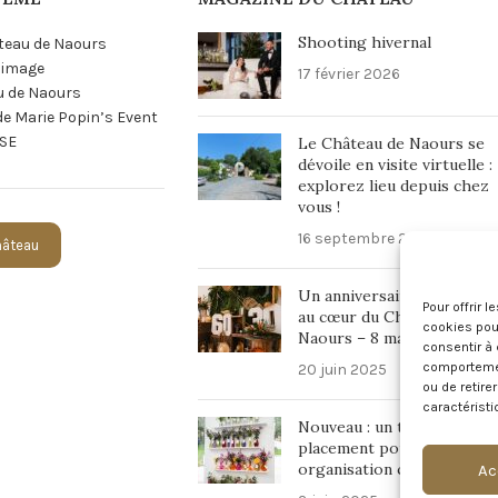
Shooting hivernal
teau de Naours
n image
17 février 2026
u de Naours
 de Marie Popin’s Event
SE
Le Château de Naours se
dévoile en visite virtuelle :
explorez lieu depuis chez
vous !
16 septembre 2025
Château
Un anniversaire inoubliabl
Pour offrir 
au cœur du Château de
cookies pour
Naours – 8 mars 2025
consentir à 
comportement
20 juin 2025
ou de retire
caractéristi
Nouveau : un tableau de
placement pour une
organisation chic et fluide 
Ac