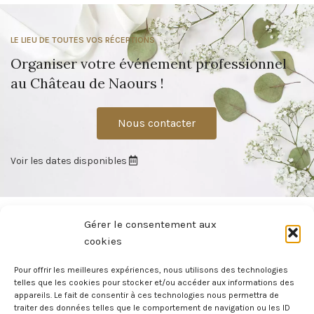
LE LIEU DE TOUTES VOS RÉCEPTIONS
Organiser votre événement professionnel
au Château de Naours !
Nous contacter
Voir les dates disponibles
Gérer le consentement aux
cookies
Pour offrir les meilleures expériences, nous utilisons des technologies
telles que les cookies pour stocker et/ou accéder aux informations des
À moins de 15 minutes d’Amiens, le Château de Naours vous offre un
appareils. Le fait de consentir à ces technologies nous permettra de
cadre privilégié pour vos événements : mariage, convention, soirée de
traiter des données telles que le comportement de navigation ou les ID