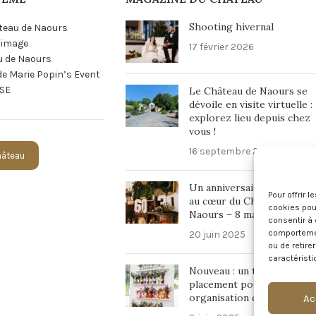
Shooting hivernal
teau de Naours
n image
17 février 2026
u de Naours
 de Marie Popin’s Event
SE
Le Château de Naours se
dévoile en visite virtuelle :
explorez lieu depuis chez
vous !
16 septembre 2025
Château
Un anniversaire inoubliabl
Pour offrir 
au cœur du Château de
cookies pour
Naours – 8 mars 2025
consentir à 
comportement
20 juin 2025
ou de retire
caractéristi
Nouveau : un tableau de
placement pour une
organisation chic et fluide 
Ac