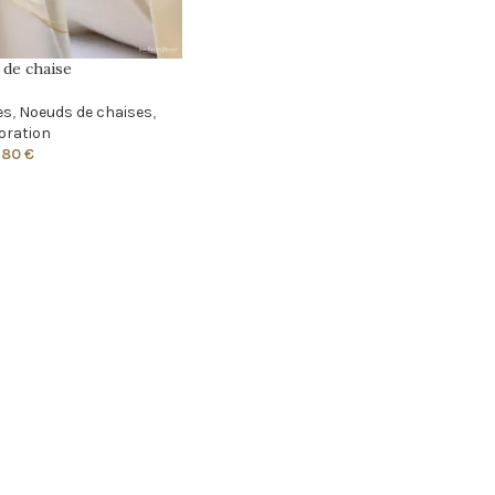
de chaise
es
,
Noeuds de chaises
,
oration
,80
€