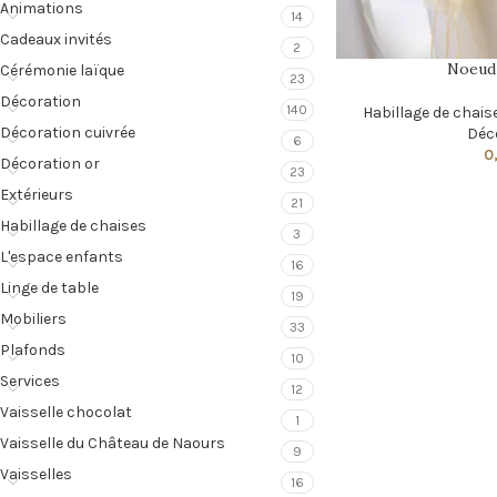
Animations
14
Cadeaux invités
2
Noeud 
Cérémonie laïque
23
Décoration
140
Habillage de chais
Décoration cuivrée
Déc
6
0
Décoration or
23
Extérieurs
21
Habillage de chaises
3
L'espace enfants
16
Linge de table
19
Mobiliers
33
Plafonds
10
Services
12
Vaisselle chocolat
1
Vaisselle du Château de Naours
9
Vaisselles
16