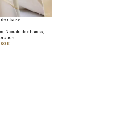
de chaise
es
,
Noeuds de chaises
,
oration
,80
€