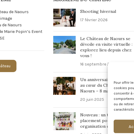
Shooting hivernal
teau de Naours
n image
17 février 2026
u de Naours
 de Marie Popin’s Event
SE
Le Château de Naours se
dévoile en visite virtuelle :
explorez lieu depuis chez
vous !
16 septembre 2025
Château
Un anniversaire inoubliabl
Pour offrir 
au cœur du Château de
cookies pour
Naours – 8 mars 2025
consentir à 
comportement
20 juin 2025
ou de retire
caractéristi
Nouveau : un tableau de
placement pour une
organisation chic et fluide 
Ac