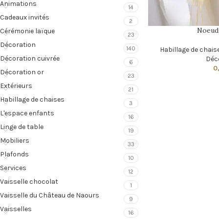
Animations
14
Cadeaux invités
2
Noeud 
Cérémonie laïque
23
Décoration
140
Habillage de chais
Décoration cuivrée
Déc
6
0
Décoration or
23
Extérieurs
21
Habillage de chaises
3
L'espace enfants
16
Linge de table
19
Mobiliers
33
Plafonds
10
Services
12
Vaisselle chocolat
1
Vaisselle du Château de Naours
9
Vaisselles
16