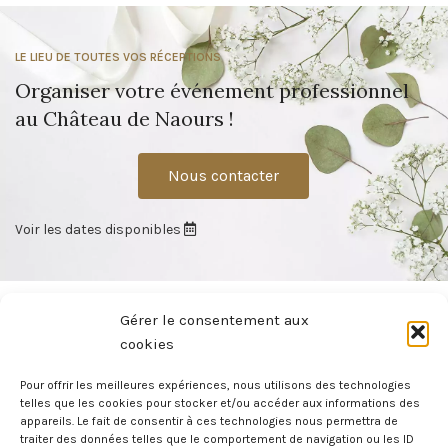
LE LIEU DE TOUTES VOS RÉCEPTIONS
Organiser votre événement professionnel
au Château de Naours !
Nous contacter
Voir les dates disponibles
Gérer le consentement aux
cookies
Pour offrir les meilleures expériences, nous utilisons des technologies
telles que les cookies pour stocker et/ou accéder aux informations des
À moins de 15 minutes d’Amiens, le Château de Naours vous offre un
appareils. Le fait de consentir à ces technologies nous permettra de
cadre privilégié pour vos événements : mariage, convention, soirée de
traiter des données telles que le comportement de navigation ou les ID